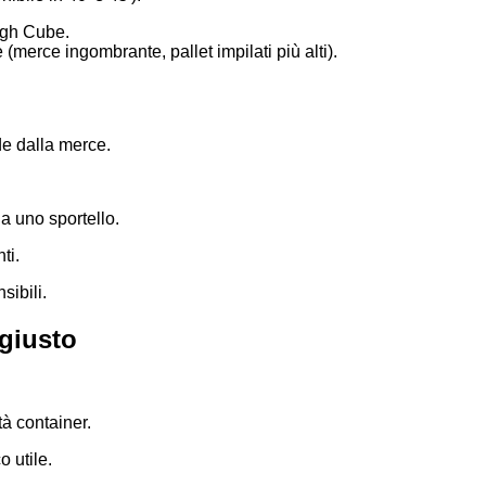
High Cube.
(merce ingombrante, pallet impilati più alti).
nde dalla merce.
da uno sportello.
ti.
sibili.
 giusto
tà container.
o utile.