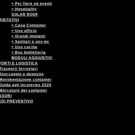
> Per fiere ed eventi
> Hospitality
SOLAR ROOF
ABITATIVI
> Casa Container
> Uso ufficio
> Grandi impianti
> Sanitari e uso wc
> Uso cucina
> Box biglietteria
MODULI AGGIUNTIVI
ORTI E LOGISTICA
Trasporti ferroviari
Stoccaggio e deposito
Movimentazione container
Guida agli Incoterms 2020
Marcature dei container
SSORI
EDI PREVENTIVO