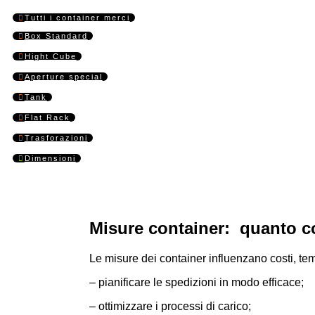
Tutti i container merci
Box Standard
Hight Cube
Aperture special
Tank
Flat Rack
Trasforazioni
Dimensioni
Misure container: quanto c
Le misure dei container influenzano costi, tem
– pianificare le spedizioni in modo efficace;
– ottimizzare i processi di carico;