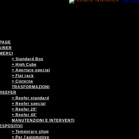
VR 04
PAGE
AINER
MERCI
> Standard Box
> High Cube
> Aperture special
> Flat rack
> Cisterne
TRASFORMAZIONI
REEFER
> Reefer standard
> Reefer special
> Reefer 20′
> Reefer 40′
MANUTENZIONI E INTERVENTI
ESPOSITIVI
> Temporary shop
> Per l’automotive